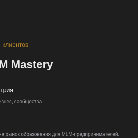
 клиентов
M Mastery
трия
знес, сообщества
в
на рынок образования для MLM-предпринимателей.