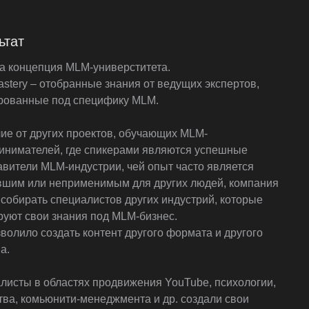
ьтат
а концепция MLM-универститета.
stery – отобранные знания от ведущих экспертов,
рованные под специфику MLM.
чие от других проектов, обучающих MLM-
инимателей, где спикерами являются успешные
авители MLM-индустрии, чей опыт часто является
вшим или неприменимым для других людей, компания
 собирать специалистов других индустрий, которые
руют свои знания под MLM-бизнес.
волило создать контент другого формата и другого
а.
листы в областях продвижения YouTube, психологии,
тва, комьюнити-менеджмента и др. создали свои