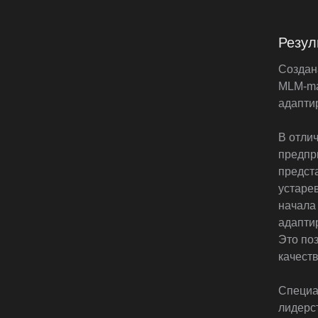
Резул
Создан
MLM-ma
адапти
В отли
предпр
предст
устаре
начала
адапти
Это поз
качеств
Специа
лидерс