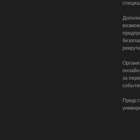
специа
Дополн
возмож
предпр
безопа
рекрути
Органи
онлайн
за пер
событи
Предст
универ